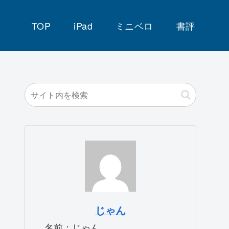
TOP
iPad
ミニベロ
書評
じゃん
名前：じゃん