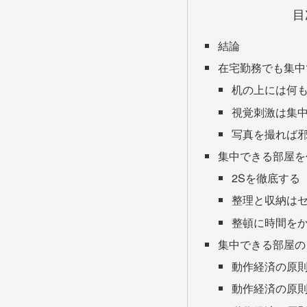
目
結論
在宅勤務でも集中
机の上には何
視覚刺激は集
写真を撮れば
集中できる部屋を
2Sを徹底する
整理と収納は
整頓に時間を
集中できる部屋の
動作経済の原
動作経済の原